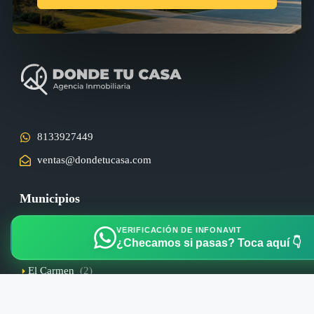
8133927449
ventas@dondetucasa.com
Municipios
Apodaca
(2)
VERIFICACIÓN DE INFONAVIT
¿Checamos si pasas? Toca aquí 👇
Dominio Cumbres
(1)
El Carmen
(2)
General Escobedo
(2)
General Zuazua
(1)