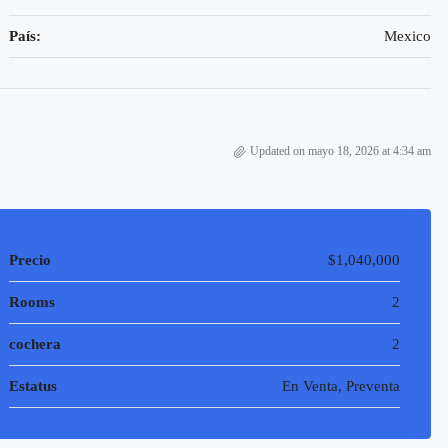
País:
Mexico
Updated on mayo 18, 2026 at 4:34 am
Precio
$1,040,000
Rooms
2
cochera
2
Estatus
En Venta, Preventa