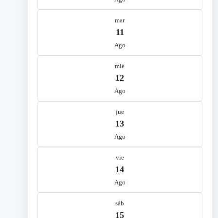
mar
11
Ago
mié
12
Ago
jue
13
Ago
vie
14
Ago
sáb
15