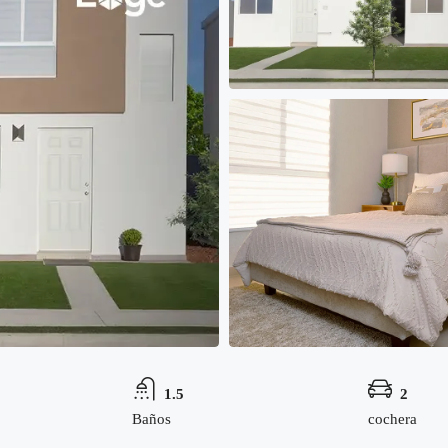
1.5
2
Baños
cochera