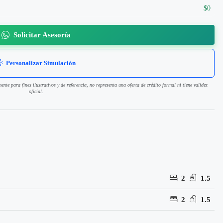
$0
Solicitar Asesoría
Personalizar Simulación
mente para fines ilustrativos y de referencia, no representa una oferta de crédito formal ni tiene validez
oficial.
2
1.5
2
1.5