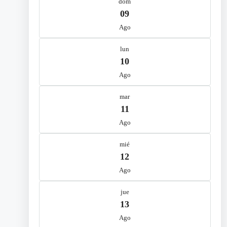
dom
09
Ago
lun
10
Ago
mar
11
Ago
mié
12
Ago
jue
13
Ago