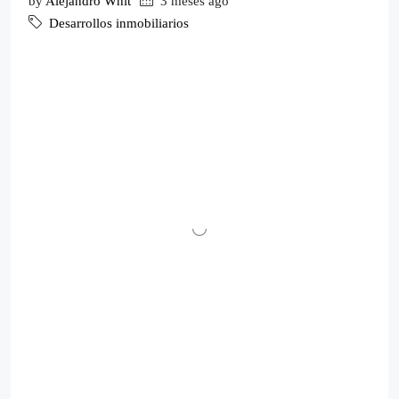
by
Alejandro Whit
3 meses ago
Desarrollos inmobiliarios