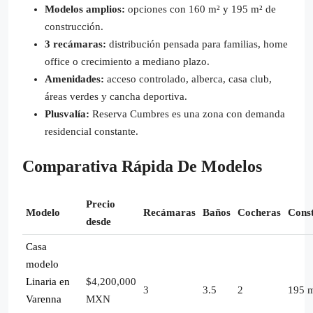
Modelos amplios:
opciones con 160 m² y 195 m² de
construcción.
3 recámaras:
distribución pensada para familias, home
office o crecimiento a mediano plazo.
Amenidades:
acceso controlado, alberca, casa club,
áreas verdes y cancha deportiva.
Plusvalía:
Reserva Cumbres es una zona con demanda
residencial constante.
Comparativa Rápida De Modelos
Precio
Modelo
Recámaras
Baños
Cocheras
Cons
desde
Casa
modelo
Linaria en
$4,200,000
3
3.5
2
195 
Varenna
MXN