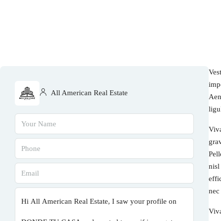
Vest
imp
All American Real Estate
Aen
ligu
Viv
gra
Pel
nisl
eff
nec
Viv