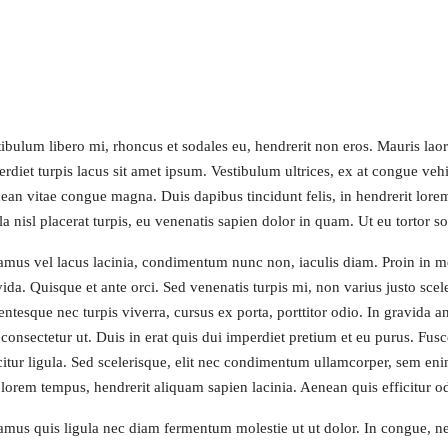
ibulum libero mi, rhoncus et sodales eu, hendrerit non eros. Mauris laore
erdiet turpis lacus sit amet ipsum. Vestibulum ultrices, ex at congue veh
ean vitae congue magna. Duis dapibus tincidunt felis, in hendrerit lore
la nisl placerat turpis, eu venenatis sapien dolor in quam. Ut eu tortor s
amus vel lacus lacinia, condimentum nunc non, iaculis diam. Proin in 
vida. Quisque et ante orci. Sed venenatis turpis mi, non varius justo sc
lentesque nec turpis viverra, cursus ex porta, porttitor odio. In gravida
 consectetur ut. Duis in erat quis dui imperdiet pretium et eu purus. Fusc
icitur ligula. Sed scelerisque, elit nec condimentum ullamcorper, sem eni
 lorem tempus, hendrerit aliquam sapien lacinia. Aenean quis efficitur o
amus quis ligula nec diam fermentum molestie ut ut dolor. In congue, ne