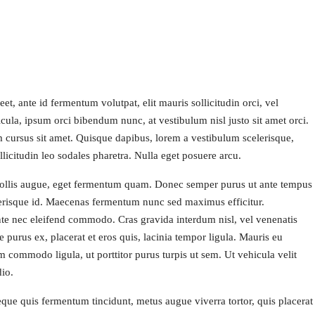
et, ante id fermentum volutpat, elit mauris sollicitudin orci, vel
icula, ipsum orci bibendum nunc, at vestibulum nisl justo sit amet orci.
m cursus sit amet. Quisque dapibus, lorem a vestibulum scelerisque,
ollicitudin leo sodales pharetra. Nulla eget posuere arcu.
mollis augue, eget fermentum quam. Donec semper purus ut ante tempus
elerisque id. Maecenas fermentum nunc sed maximus efficitur.
 ante nec eleifend commodo. Cras gravida interdum nisl, vel venenatis
e purus ex, placerat et eros quis, lacinia tempor ligula. Mauris eu
m commodo ligula, ut porttitor purus turpis ut sem. Ut vehicula velit
dio.
que quis fermentum tincidunt, metus augue viverra tortor, quis placerat