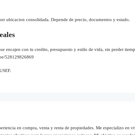
ener ubicacion consolidada. Depende de precio, documentos y estado.
eales
 encajen con tu credito, presupuesto y estilo de vida, sin perder tie
a.me/528129826869
DUSEF.
riencia en compra, venta y renta de propiedades. Me especializo en viv