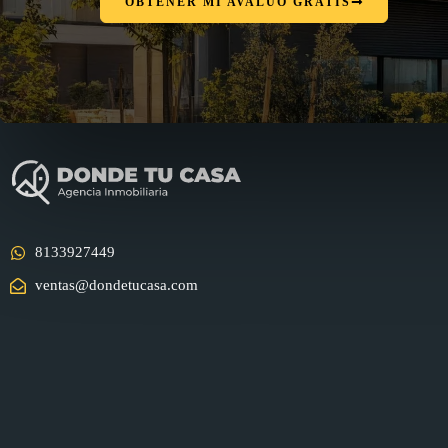
OBTENER MI AVALÚO GRATIS
8133927449
ventas@dondetucasa.com