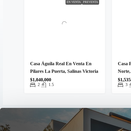
EN VENTA
PREVENTA
Casa Águila Real En Venta En
Casa 
Pilares La Puerta, Salinas Victoria
Norte,
$1,040,000
$1,535
2
1.5
3