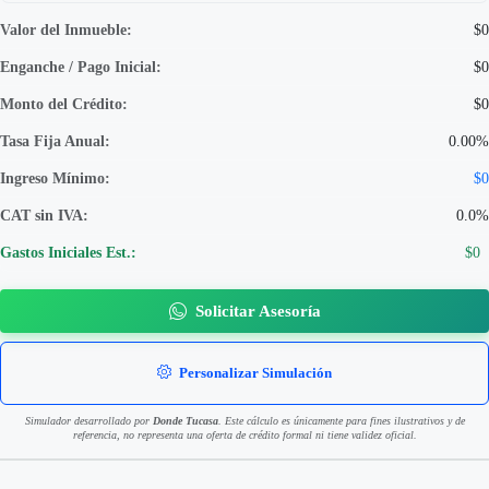
Valor del Inmueble:
$0
Enganche / Pago Inicial:
$0
Monto del Crédito:
$0
Tasa Fija Anual:
0.00%
Ingreso Mínimo:
$0
CAT sin IVA:
0.0%
Gastos Iniciales Est.:
$0
Solicitar Asesoría
Personalizar Simulación
Simulador desarrollado por
Donde Tucasa
. Este cálculo es únicamente para fines ilustrativos y de
referencia, no representa una oferta de crédito formal ni tiene validez oficial.