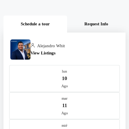
Schedule a tour
Request Info
Alejandro Whit
View Listings
lun
10
Ago
mar
11
Ago
mié