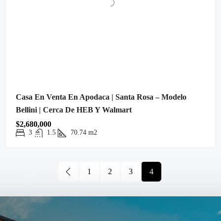
Casa En Venta En Apodaca | Santa Rosa – Modelo
Bellini | Cerca De HEB Y Walmart
$2,680,000
3
1.5
70.74
m2
1
2
3
4