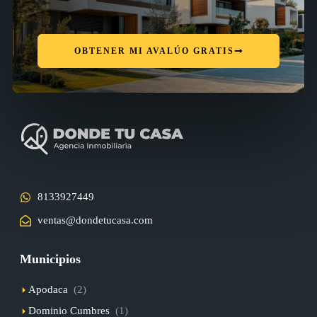
OBTENER MI AVALÚO GRATIS
8133927449
ventas@dondetucasa.com
Municipios
Apodaca
(2)
Dominio Cumbres
(1)