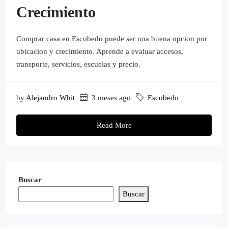
Crecimiento
Comprar casa en Escobedo puede ser una buena opcion por
ubicacion y crecimiento. Aprende a evaluar accesos,
transporte, servicios, escuelas y precio.
by
Alejandro Whit
3 meses ago
Escobedo
Read More
Buscar
Buscar