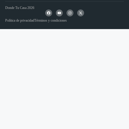
Donde Tu Casa 2026
Política de privacidad
Términos y condiciones