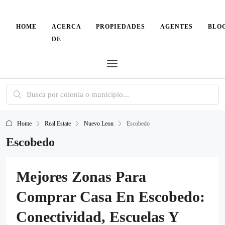
HOME
ACERCA
PROPIEDADES
AGENTES
BLO
DE
Home
Real Estate
Nuevo Leon
Escobedo
Escobedo
Mejores Zonas Para
Comprar Casa En Escobedo:
Conectividad, Escuelas Y