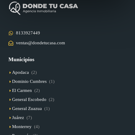
8133927449
ventas@dondetucasa.com
Municipios
Apodaca
(2)
Dominio Cumbres
(1)
El Carmen
(2)
General Escobedo
(2)
General Zuazua
(1)
Juárez
(7)
Monterrey
(4)